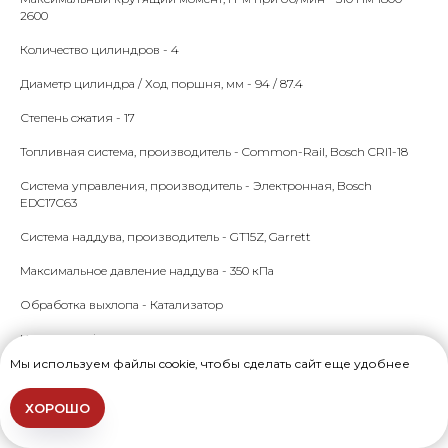
2600
Количество цилиндров - 4
Диаметр цилиндра / Ход поршня, мм - 94 / 87.4
Степень сжатия - 17
Топливная система, производитель - Common-Rail, Bosch CRI1-18
Система управления, производитель - Электронная, Bosch
EDC17C63
Система наддува, производитель - GT15Z, Garrett
Максимальное давление наддува - 350 кПа
Обработка выхлопа - Катализатор
Изменение фаз газораспределения впускных клапанов - Да
Мы используем файлы cookie, чтобы сделать сайт еще удобнее
Изменение фаз газораспределения выпускных клапанов - Да
Генератор - 120 А
ХОРОШО
Аккумулятор - 80 Ач